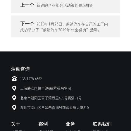
上一个
新颖的企业年会活动策划是怎样的
下一个
2019年1月25日，前途汽车在自己的工厂内
成功举办了“前途汽车2019年 年会盛典”活动。
活动咨询
138-1278-4562
上海静安区恒丰路668号禄鸣空间
北京市朝阳区百子湾西里435号赛洛·1号
深圳市南山区自贸西街18号前海香缤大厦310
关于
案例
业务
联系我们